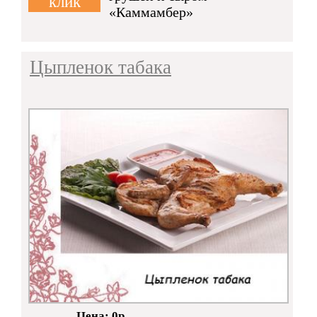
клик
«Каммамбер»
Цыпленок табака
Цена: 0р.