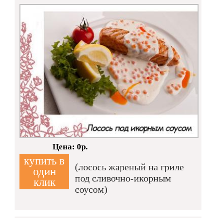
Кол-во:
Цена: 0р.
купить в
(лосось жареный на гриле
один
под сливочно-икорным
клик
соусом)