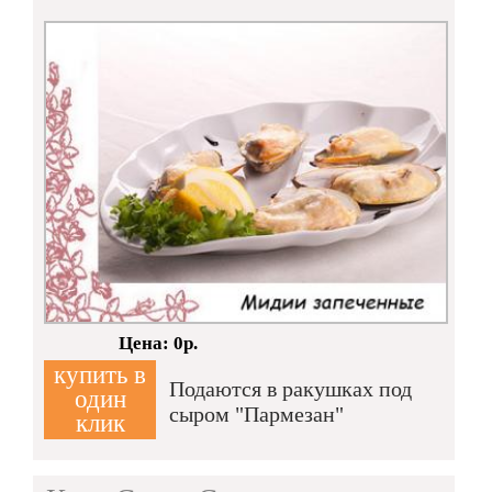
Кол-во:
Цена: 0р.
купить в
Подаются в ракушках под
один
сыром "Пармезан"
клик