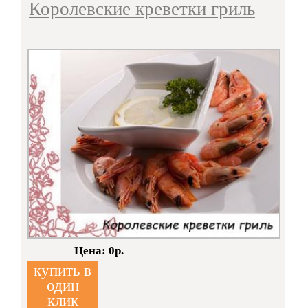
Королевские креветки гриль
Кол-во:
Цена: 0р.
купить в
один
клик