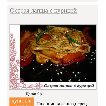
Острая лапша с курицей
Кол-во:
Цена: 0р.
купить в
Пшеничная лапша,перец
один