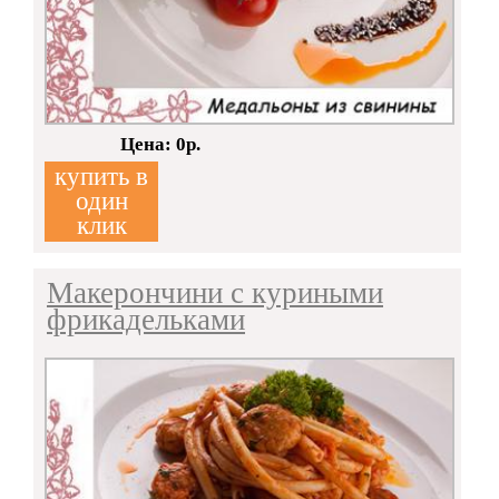
Кол-во:
Цена: 0р.
купить в
один
клик
Макерончини с куриными
фрикадельками