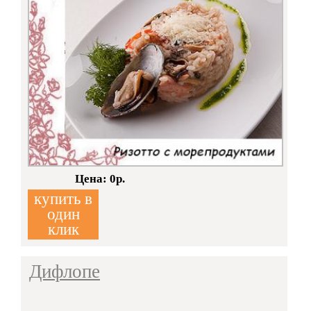
Кол-во:
Цена: 0р.
купить в
один
клик
Дифлопе