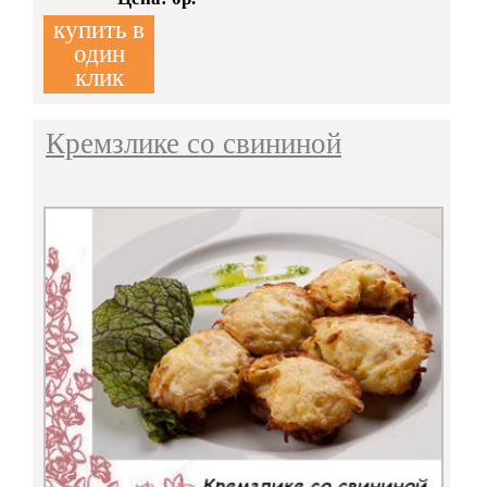
Кол-во:
купить в
один
клик
Кремзлике со свининой