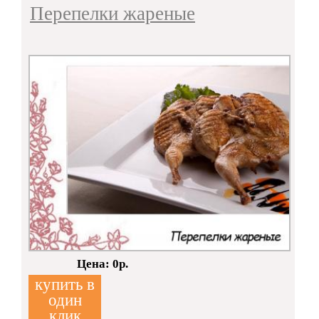
Перепелки жареные
Кол-во:
Цена: 0р.
купить в
один
клик