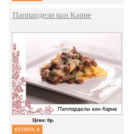
Паппардели кон Карне
Кол-во:
Цена: 0р.
купить в