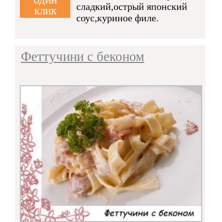
сладкий,острый японский
клик
соус,куриное филе.
Феттучини с беконом