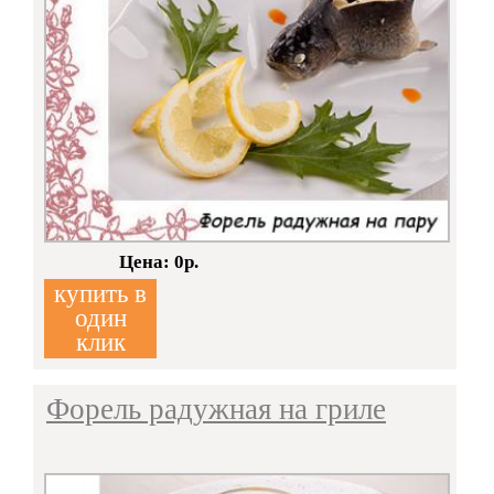
Кол-во:
Цена: 0р.
купить в
один
клик
Форель радужная на гриле