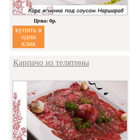
Кол-во:
Цена: 0р.
купить в
один
клик
Карпачо из телятины