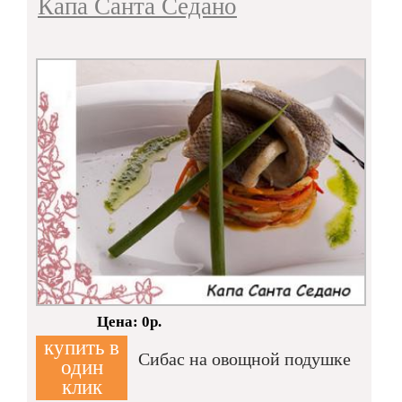
Капа Санта Седано
Кол-во:
Цена: 0р.
купить в
Сибас на овощной подушке
один
клик