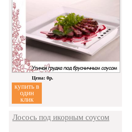
а
Кол-во:
Цена: 0р.
купить в
один
клик
Лосось под икорным соусом