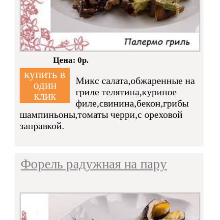
Кол-во:
Цена: 0р.
купить в
Микс салата,обжаренные на
один
гриле телятина,куриное
клик
филе,свинина,бекон,грибы
шампиньоны,томаты черри,с ореховой
заправкой.
Форель радужная на пару