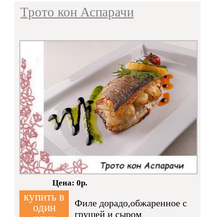
Трото кон Аспарачи
Кол-во:
Цена: 0р.
купить в
Филе дорадо,обжаренное с
один
грушей и сыром