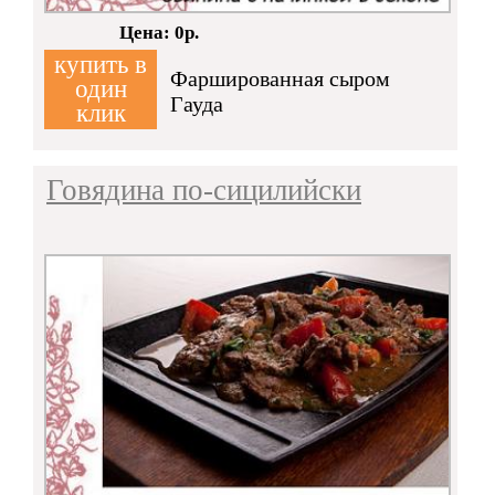
Кол-во:
Цена: 0р.
купить в
Фаршированная сыром
один
Гауда
клик
Говядина по-сицилийски