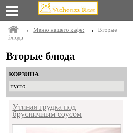
ик5
→
→
Меню нашего кафе:
Вторые
блюда
ра
Вторые блюда
титл
КОРЗИНА
р
пусто
Утиная грудка под
брусничным соусом